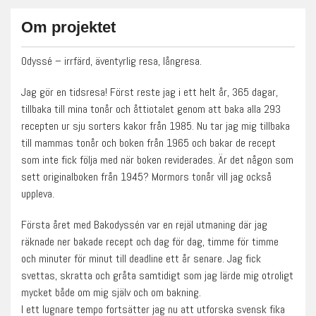
Om projektet
Odyssé – irrfärd, äventyrlig resa, långresa.
Jag gör en tidsresa! Först reste jag i ett helt år, 365 dagar,
tillbaka till mina tonår och åttiotalet genom att baka alla 293
recepten ur sju sorters kakor från 1985. Nu tar jag mig tillbaka
till mammas tonår och boken från 1965 och bakar de recept
som inte fick följa med när boken reviderades. Är det någon som
sett originalboken från 1945? Mormors tonår vill jag också
uppleva.
Första året med Bakodyssén var en rejäl utmaning där jag
räknade ner bakade recept och dag för dag, timme för timme
och minuter för minut till deadline ett år senare. Jag fick
svettas, skratta och gråta samtidigt som jag lärde mig otroligt
mycket både om mig själv och om bakning.
I ett lugnare tempo fortsätter jag nu att utforska svensk fika