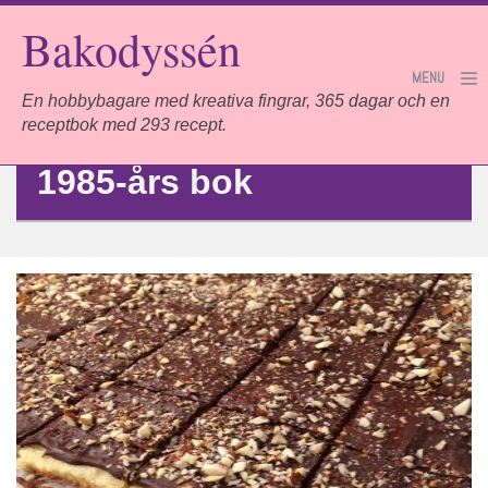
Bakodyssén
MENU
En hobbybagare med kreativa fingrar, 365 dagar och en
Category Archives:
receptbok med 293 recept.
1985-års bok
Hem
Projektet
Om mig
Sponsorer
Länkar