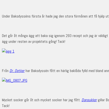
Under Bakodysséns första år hade jag den stora förmånen att få hjälp uti
Det går åt många ägg att baka sig igenom 293 recept och jag är väldigt
ägg under resten av projektets gång! Tack!
Från
Dr. Oetker
har Bakodyssén fått en härlig baklåda fylld med bland ann
Mycket socker går åt och mycket socker har jag fått.
Dansukker
gillar 
Tack!