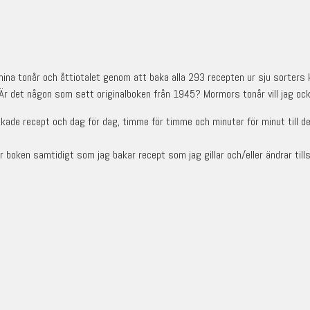
ll mina tonår och åttiotalet genom att baka alla 293 recepten ur sju sorter
 Är det någon som sett originalboken från 1945? Mormors tonår vill jag ock
kade recept och dag för dag, timme för timme och minuter för minut till de
r boken samtidigt som jag bakar recept som jag gillar och/eller ändrar tills