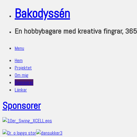
Bakodyssén
En hobbybagare med kreativa fingrar, 36
Menu
Hem
Projektet
Om mig
Sponsorer
Länkar
Sponsorer