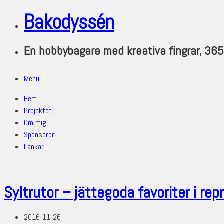
Bakodyssén
En hobbybagare med kreativa fingrar, 36
Menu
Hem
Projektet
Om mig
Sponsorer
Länkar
Syltrutor – jättegoda favoriter i repr
2016-11-26