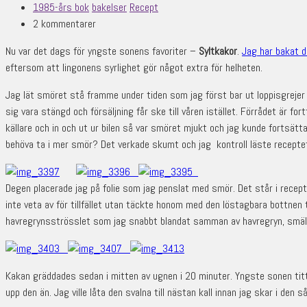
1985-års bok
bakelser
Recept
2 kommentarer
Nu var det dags för yngste sonens favoriter –
Syltkakor
.
Jag har bakat 
eftersom att lingonens syrlighet gör något extra för helheten.
Jag lät smöret stå framme under tiden som jag först bar ut loppisgrejer 
sig vara stängd och försäljning får ske till våren istället. Förrådet är fo
källare och in och ut ur bilen så var smöret mjukt och jag kunde fortsätta
behöva ta i mer smör? Det verkade skumt och jag kontroll läste receptet. 
Degen placerade jag på folie som jag penslat med smör. Det står i recept
inte veta av för tillfället utan täckte honom med den löstagbara bottnen 
havregrynsströsslet som jag snabbt blandat samman av havregryn, smält
Kakan gräddades sedan i mitten av ugnen i 20 minuter. Yngste sonen titt
upp den än. Jag ville låta den svalna till nästan kall innan jag skar i den 