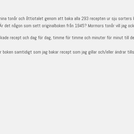
ll mina tonår och åttiotalet genom att baka alla 293 recepten ur sju sorter
 Är det någon som sett originalboken från 1945? Mormors tonår vill jag ock
kade recept och dag för dag, timme för timme och minuter för minut till de
r boken samtidigt som jag bakar recept som jag gillar och/eller ändrar tills