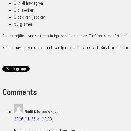
1 ½ dl havregryn
1 dl socker
1 tsk vaniljsocker
50 g smör
Blanda mjölet, sockret och bakpulvret i en bunke. Finfördela matfettet i 
Blanda havregryn, socker och vaniljsocker till strösslet. Smält matfettet
Comments
Bodil Nilsson
skriver:
2016-11-26 kl. 13:13
Fantasin är nödens moder! Ang. formen.