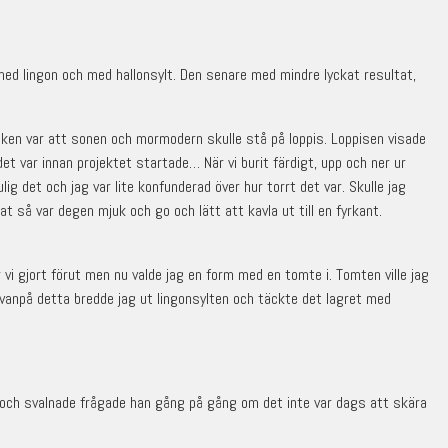
ed lingon och med hallonsylt. Den senare med mindre lyckat resultat,
anken var att sonen och mormodern skulle stå på loppis. Loppisen visade
det var innan projektet startade… När vi burit färdigt, upp och ner ur
g det och jag var lite konfunderad över hur torrt det var. Skulle jag
t så var degen mjuk och go och lätt att kavla ut till en fyrkant.
vi gjort förut men nu valde jag en form med en tomte i. Tomten ville jag
 Ovanpå detta bredde jag ut lingonsylten och täckte det lagret med
d och svalnade frågade han gång på gång om det inte var dags att skära