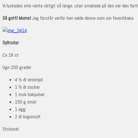
Vi lyckades inte vänta riktigt så länge, utan smakade på den när den fort
Så gott! Mums!
Jag förstår varför han valde denna som sin favoritkaka.
Syltrutor
Ca 18 st
Ugn 200 grader
4 ½ dl vetemjöl
1 ½ dl socker
1 msk bakpulver
150 g smör
1 ägg
2 dl lingonsylt
Strössel: