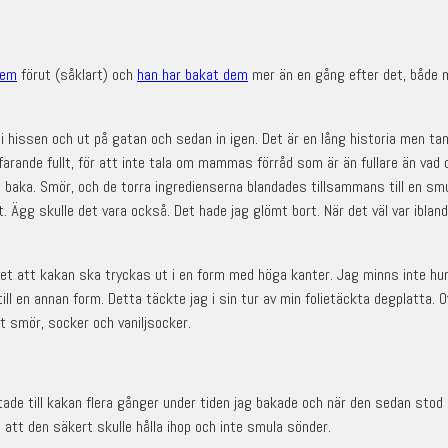
dem
förut (såklart) och
han har bakat dem
mer än en gång efter det, både m
i hissen och ut på gatan och sedan in igen. Det är en lång historia men t
rtfarande fullt, för att inte tala om mammas förråd som är än fullare än vad 
 baka. Smör, och de torra ingredienserna blandades tillsammans till en smuli
Ägg skulle det vara också. Det hade jag glömt bort. När det väl var iblanda
et att kakan ska tryckas ut i en form med höga kanter. Jag minns inte hur 
till en annan form. Detta täckte jag i sin tur av min folietäckta degplatta.
 smör, socker och vaniljsocker.
ade till kakan flera gånger under tiden jag bakade och när den sedan sto
så att den säkert skulle hålla ihop och inte smula sönder.