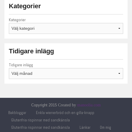
Kategorier
Kategorier
Tidigare inlägg
Tidigare inlägg
Copyright 2015
Created by
manoolia.com
Bakbloggar
Enkla wienerbröd och en gilla-knapp
Glutenfria rispinnar med sandkänsla
Glutenfria rispinnar med sandkänsla
Länkar
Om mig