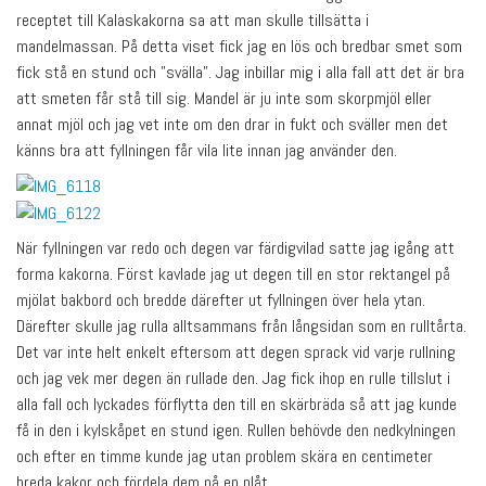
receptet till Kalaskakorna sa att man skulle tillsätta i
mandelmassan. På detta viset fick jag en lös och bredbar smet som
fick stå en stund och ”svälla”. Jag inbillar mig i alla fall att det är bra
att smeten får stå till sig. Mandel är ju inte som skorpmjöl eller
annat mjöl och jag vet inte om den drar in fukt och sväller men det
känns bra att fyllningen får vila lite innan jag använder den.
När fyllningen var redo och degen var färdigvilad satte jag igång att
forma kakorna. Först kavlade jag ut degen till en stor rektangel på
mjölat bakbord och bredde därefter ut fyllningen över hela ytan.
Därefter skulle jag rulla alltsammans från långsidan som en rulltårta.
Det var inte helt enkelt eftersom att degen sprack vid varje rullning
och jag vek mer degen än rullade den. Jag fick ihop en rulle tillslut i
alla fall och lyckades förflytta den till en skärbräda så att jag kunde
få in den i kylskåpet en stund igen. Rullen behövde den nedkylningen
och efter en timme kunde jag utan problem skära en centimeter
breda kakor och fördela dem på en plåt.