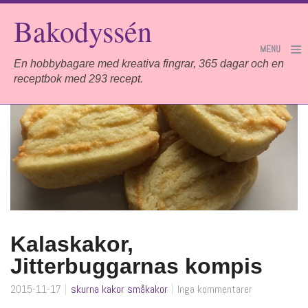
Bakodyssén
MENU
En hobbybagare med kreativa fingrar, 365 dagar och en
receptbok med 293 recept.
Hem
Projektet
Om mig
Sponsorer
Kalaskakor,
Länkar
Jitterbuggarnas kompis
2015-11-17
skurna kakor
småkakor
Inga kommentarer