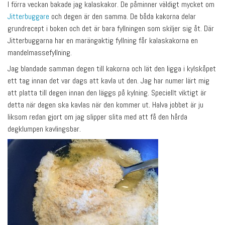
I förra veckan bakade jag kalaskakor. De påminner väldigt mycket om
Jitterbuggare
och degen är den samma. De båda kakorna delar
grundrecept i boken och det är bara fyllningen som skiljer sig åt. Där
Jitterbuggarna har en marängaktig fyllning får kalaskakorna en
mandelmassefyllning.
Jag blandade samman degen till kakorna och lät den ligga i kylskåpet
ett tag innan det var dags att kavla ut den. Jag har numer lärt mig
att platta till degen innan den läggs på kylning. Speciellt viktigt är
detta när degen ska kavlas när den kommer ut. Halva jobbet är ju
liksom redan gjort om jag slipper slita med att få den hårda
degklumpen kavlingsbar.