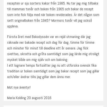
recepten ur sju sorters kakor från 1985. Nu tar jag mig tillbaka
till mammas tonår och boken från 1965 och bakar de recept
som inte fick följa med när boken reviderades. Är det någon som
sett originalboken från 1945? Mormors tonår vill jag också
uppleva.
Första året med Bakodyssén var en rejäl utmaning där jag
räknade ner bakade recept och dag för dag, timme för timme
och minuter för minut till deadline ett år senare. Jag fick
svettas, skratta och gråta samtidigt som jag lärde mig otroligt
mycket både om mig själv och om bakning.
I ett lugnare tempo fortsätter jag nu att utforska svensk fika
tradition ur boken samtidigt som jag bakar recept som jag gillar
och/eller ändrar tills jag gillar dem ännu mer.
Mot nya äventyr!
Maria Kolding 20 augusti 2016