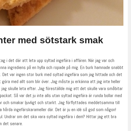
anter med sötstark smak
g i det där att leta upp syltad ingefära i affären. När jag var och
nna ingrediens på en hylla och ropade på mig. En burk hamnade snabbt
r. Det var ingen stor burk med syltad ingefära som jag hittade och det
t göra med allt som blir över. Jag måste ju erkänna att jag inte heller
r jag skulle leta efter. Jag föreställde mig att det skulle vara småbitar
ackat. Så var det ju inte alls utan syltad ingefära är runda bollar med
ar och smakar ljuvligt och starkt. Jag förflyttades meddetsamma till
hårda ingefärskarameller där. Det är ju en idé så god som någon!
ul. Undrar om det ska vara syltad ingefära i dem? Hittar jag ett bra
m det senare.