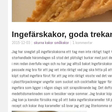
Ingefärskakor, goda trek
2015-12-03
skurna kakor
småkakor
1 kommentar
Jag har sneglat på ingefärskakorna ett tag men inte riktigt tagit ta
storhandlade häromdagen så stod det plötsligt burkar med just de
i min redan överfulla vagn och nu har jag alltså bakat Ingefärskako
passade mig bra för att jag vet inte riktigt vad jag ska hitta på at
köpt syltad ingefära förut för att jag inte riktigt visste vad det va
i plastförpackningar ungefär som suckat och cocktailbär ligger förp
ingefära som ligger i någon slags söt sirapsliknande lag. Det doft
medeltidsmarknaden som vi besöker varje sommar. Jag brukar köpa 
Jag kan ju kanske försöka mig på att baka ingefärskarameller till j
recept och kokar ihop karameller så lovar jag att jag återkomma o