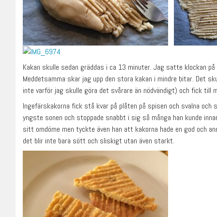
Kakan skulle sedan gräddas i ca 13 minuter. Jag satte klockan på 
Meddetsamma skar jag upp den stora kakan i mindre bitar. Det skul
inte varför jag skulle göra det svårare än nödvändigt) och fick till
Ingefärskakorna fick stå kvar på plåten på spisen och svalna o
yngste sonen och stoppade snabbt i sig så många han kunde innan j
sitt omdöme men tyckte även han att kakorna hade en god och ann
det blir inte bara sött och sliskigt utan även starkt.