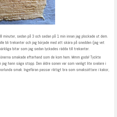
8 minuter, sedan på 3 och sedan på 1 min innan jag plockade ut dem.
le bli trekanter och jag började med att skära på snedden (jag vet
 märkliga bitar som jag sedan lyckades rädda till trekanter.
ch sönerna smakade efterhand som de kom hem. Mmm goda! Tyckte
ag hann säga stopp. Den äldre sonen var som vanligt lite svalare i
orlunda smak. Ingefäran passar riktigt bra som smaksättare i kakor,