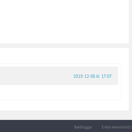
2015-12-06 kl. 17:07
Bakbloggar
Enkla wienerbröd o