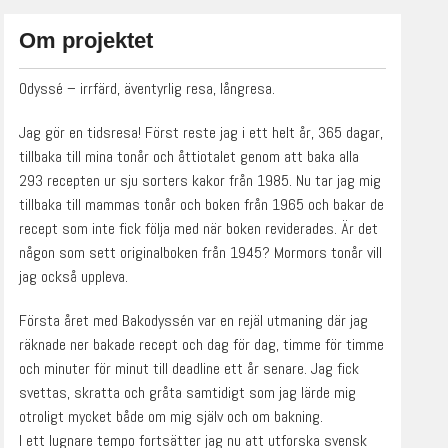
Om projektet
Odyssé – irrfärd, äventyrlig resa, långresa.
Jag gör en tidsresa! Först reste jag i ett helt år, 365 dagar,
tillbaka till mina tonår och åttiotalet genom att baka alla
293 recepten ur sju sorters kakor från 1985. Nu tar jag mig
tillbaka till mammas tonår och boken från 1965 och bakar de
recept som inte fick följa med när boken reviderades. Är det
någon som sett originalboken från 1945? Mormors tonår vill
jag också uppleva.
Första året med Bakodyssén var en rejäl utmaning där jag
räknade ner bakade recept och dag för dag, timme för timme
och minuter för minut till deadline ett år senare. Jag fick
svettas, skratta och gråta samtidigt som jag lärde mig
otroligt mycket både om mig själv och om bakning.
I ett lugnare tempo fortsätter jag nu att utforska svensk