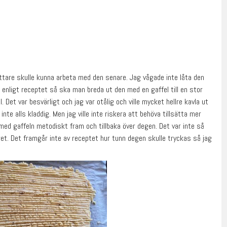
lättare skulle kunna arbeta med den senare. Jag vågade inte låta den
h enligt receptet så ska man breda ut den med en gaffel till en stor
Det var besvärligt och jag var otålig och ville mycket hellre kavla ut
nte alls kladdig. Men jag ville inte riskera att behöva tillsätta mer
med gaffeln metodiskt fram och tillbaka över degen. Det var inte så
et. Det framgår inte av receptet hur tunn degen skulle tryckas så jag