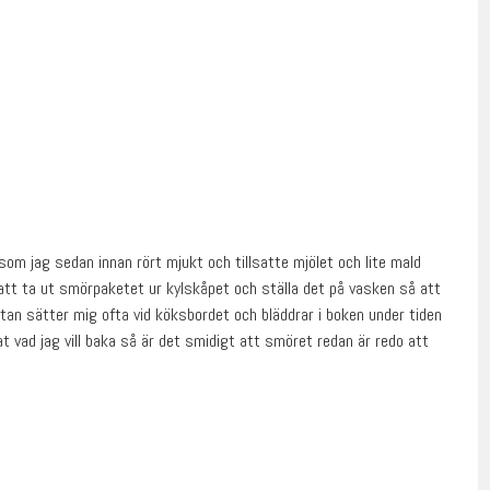
om jag sedan innan rört mjukt och tillsatte mjölet och lite mald
tt ta ut smörpaketet ur kylskåpet och ställa det på vasken så att
utan sätter mig ofta vid köksbordet och bläddrar i boken under tiden
t vad jag vill baka så är det smidigt att smöret redan är redo att