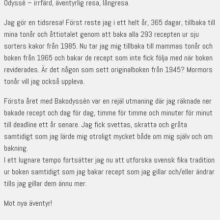
Odyssé – irrfärd, äventyrlig resa, långresa.
Jag gör en tidsresa! Först reste jag i ett helt år, 365 dagar, tillbaka till
mina tonår och åttiotalet genom att baka alla 293 recepten ur sju
sorters kakor från 1985. Nu tar jag mig tillbaka till mammas tonår och
boken från 1965 och bakar de recept som inte fick följa med när boken
reviderades. Är det någon som sett originalboken från 1945? Mormors
tonår vill jag också uppleva.
Första året med Bakodyssén var en rejäl utmaning där jag räknade ner
bakade recept och dag för dag, timme för timme och minuter för minut
till deadline ett år senare. Jag fick svettas, skratta och gråta
samtidigt som jag lärde mig otroligt mycket både om mig själv och om
bakning.
I ett lugnare tempo fortsätter jag nu att utforska svensk fika tradition
ur boken samtidigt som jag bakar recept som jag gillar och/eller ändrar
tills jag gillar dem ännu mer.
Mot nya äventyr!