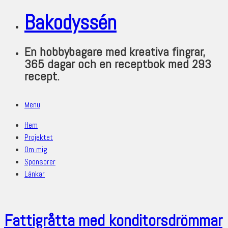
Bakodyssén
En hobbybagare med kreativa fingrar,
365 dagar och en receptbok med 293
recept.
Menu
Hem
Projektet
Om mig
Sponsorer
Länkar
Fattigråtta med konditorsdrömmar