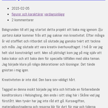
2015-02-05
figurer och karaktärer
vardagsinlägg
2 kommentarer
Bakgrunden till att jag startat detta projekt att baka mig igenom
Sju
sorters kako
r kommer från att jag saknar min kreativitet. Efter många
år vid staffliet och ritbordet så slutade jag ganska tvärt att teckna
och måla. Jag slutade att vara kreativ överhuvudtaget. I två år var jag
helt slut konstnärligt sett. Men så plötsligt kom jag på mig själv att
baka kakor och att baka dem för speciella tillfällen med olika teman.
Jag började klura på roliga dekorationer och lösningar. Det tände
gnistan i mig igen.
Kreativiteten är inte död. Den bara sov väldigt hårt.
Taggad av denna insikt började jag leta och hittade en förberedande
konditorskurs i Helsingborg, den enda i sitt slag här i Skåne vad jag
förstått. Men tyvärr har jag inte råd att gå. Kursavgiften,
materialkostnaderna och resorna blir för dyrt för mig och tiderna