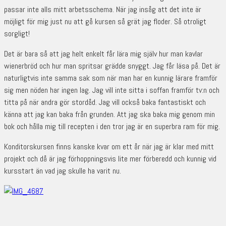
passar inte alls mitt arbetsschema. När jag insåg att det inte är
möjligt för mig just nu att gå kursen så grät jag floder. Så otroligt
sorgligt!
Det är bara så att jag helt enkelt får lära mig själv hur man kavlar
wienerbröd och hur man spritsar grädde snyggt. Jag får läsa på. Det är
naturligtvis inte samma sak som när man har en kunnig lärare framför
sig men nöden har ingen lag. Jag vill inte sitta i soffan framför tv:n och
titta på när andra gör stordåd. Jag vill också baka fantastiskt och
känna att jag kan baka från grunden. Att jag ska baka mig genom min
bok och hålla mig till recepten i den tror jag är en superbra ram för mig.
Konditorskursen finns kanske kvar om ett år när jag är klar med mitt
projekt och då är jag förhoppningsvis lite mer förberedd och kunnig vid
kursstart än vad jag skulle ha varit nu.